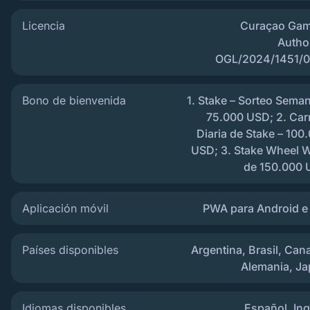
Licencia
Curaçao Gam
Author
OGL/2024/1451/0
Bono de bienvenida
1. Stake – Sorteo Seman
75.000 USD; 2. Car
Diaria de Stake – 100
USD; 3. Stake Wheel 
de 150.000
Aplicación móvil
PWA para Android e
Países disponibles
Argentina, Brasil, Can
Alemania, J
Idiomas disponibles
Español, Ing