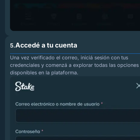
Accedé a tu cuenta
5.
Una vez verificado el correo, iniciá sesión con tus
credenciales y comenzá a explorar todas las opciones
disponibles en la plataforma.