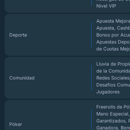
Nivel VIP
Apuesta Mejor
Apuesta, Cashb
Deporte
Bonos por Acu
Apuestas Depor
de Cuotas Mej
Lluvia de Propi
de la Comunid
Comunidad
Redes Sociales
Desafíos Comun
Jugadores
Freerolls de P
Mano Especial,
Garantizados, 
Póker
Ganadora, Bon