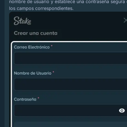
nombre de usuario y establecé una contraseña segura 
los campos correspondientes.