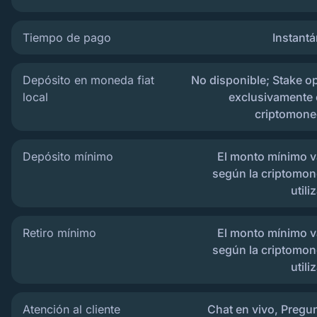
Tiempo de pago
Instant
Depósito en moneda fiat
No disponible; Stake o
local
exclusivamente
criptomon
Depósito mínimo
El monto mínimo v
según la criptomo
utili
Retiro mínimo
El monto mínimo v
según la criptomo
utili
Atención al cliente
Chat en vivo, Pregu