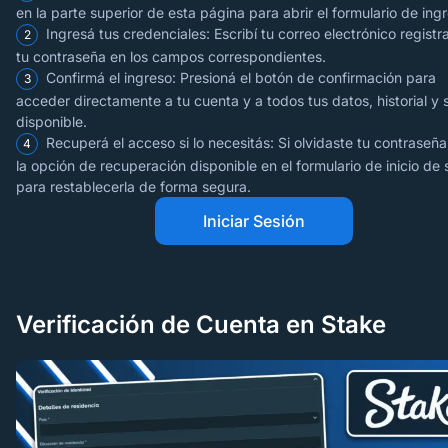
en la parte superior de esta página para abrir el formulario de ing
Ingresá tus credenciales: Escribí tu correo electrónico registr
tu contraseña en los campos correspondientes.
Confirmá el ingreso: Presioná el botón de confirmación para
acceder directamente a tu cuenta y a todos tus datos, historial y 
disponible.
Recuperá el acceso si lo necesitás: Si olvidaste tu contraseña
la opción de recuperación disponible en el formulario de inicio de 
para restablecerla de forma segura.
Iniciar Sesión
Verificación de Cuenta en Stake