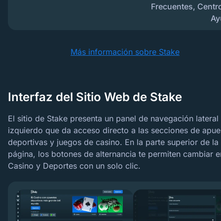
Frecuentes, Centr
Ay
Más información sobre Stake
Interfaz del Sitio Web de Stake
El sitio de Stake presenta un panel de navegación lateral
izquierdo que da acceso directo a las secciones de apue
deportivas y juegos de casino. En la parte superior de la
página, los botones de alternancia te permiten cambiar e
Casino y Deportes con un solo clic.