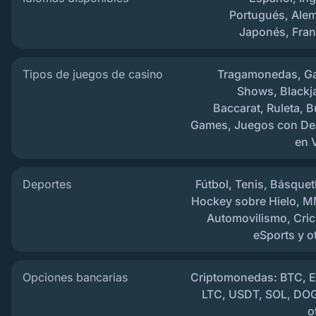
Portugués, Ale
Japonés, Fra
Tipos de juegos de casino
Tragamonedas, G
Shows, Blackj
Baccarat, Ruleta, B
Games, Juegos con De
en 
Deportes
Fútbol, Tenis, Básquet
Hockey sobre Hielo, 
Automovilismo, Cric
eSports y o
Opciones bancarias
Criptomonedas: BTC, 
LTC, USDT, SOL, DO
o