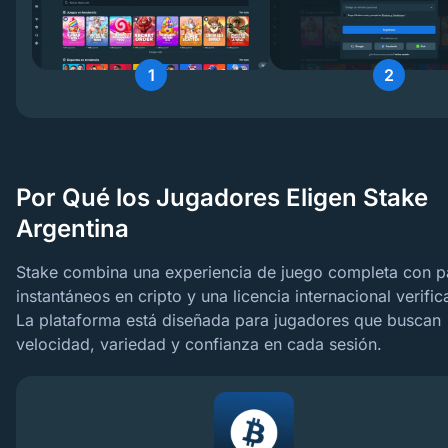
Por Qué los Jugadores Eligen Stake
Argentina
Stake combina una experiencia de juego completa con 
instantáneos en cripto y una licencia internacional verific
La plataforma está diseñada para jugadores que buscan
velocidad, variedad y confianza en cada sesión.