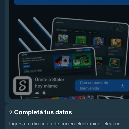
Completá tus datos
2.
Ingresá tu dirección de correo electrónico, elegí un