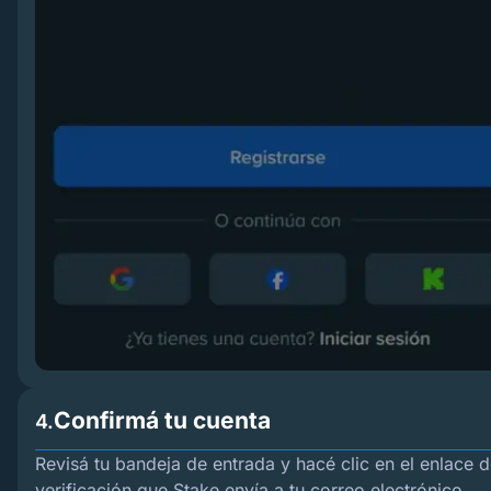
Confirmá tu cuenta
4.
Revisá tu bandeja de entrada y hacé clic en el enlace 
verificación que Stake envía a tu correo electrónico.