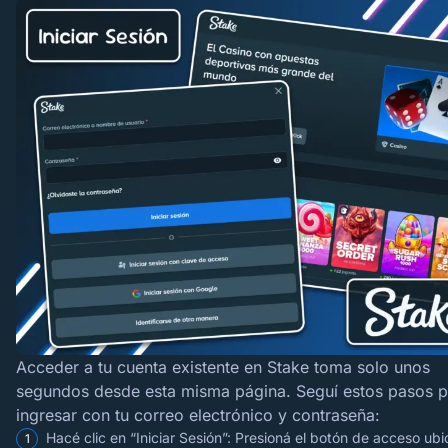
Acceder a tu cuenta existente en Stake toma solo unos
segundos desde esta misma página. Seguí estos pasos p
ingresar con tu correo electrónico y contraseña:
Hacé clic en “Iniciar Sesión”: Presioná el botón de acceso ub