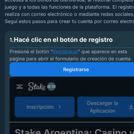
juego y a todas las funciones de la plataforma. El registr
realiza con correo electrónico o mediante redes sociales
Seguí estos pasos para crear tu cuenta por correo electr
Hacé clic en el botón de registro
1.
Presioná el botón “
Registrarse
” que aparece en esta
página para abrir el formulario de creación de cuenta.
Registrarse